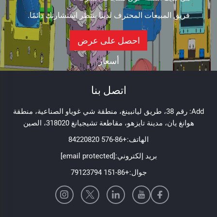
فريق المبيعات المحترف لدينا ينتظر استشارتك دائمًا.
احصل على عرض
أسعار
اتصل بنا
Add: رقم 38، طريق ليانبينغ، منطقة شي غوياو الصناعية، منطقة
هوانغ يان، مدينة تايزهو، مقاطعة تشيجيانغ 318020، الصين
الهاتف:
+86-576 84220820
بريد إلكتروني:
[email protected]
جوال:
+86-151 79123794