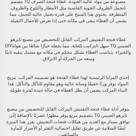
مصنوعة من مواد عالية الجودة، غطاء فتحة الصرف TQ مصمم
لتحمل الظروف الجوية القاسية مثل الأمطار والثلوج والظروف
المتطرفة. يحتوي هذا المنتج على قدرة تحمل عالية للحمل، مما
يضمن أن الغطاء يبقى في مكانه حتى إذا تعرض للأحمال الثقيلة.
غطاء فتحة التفتيش المركب القابل للتخصيص من مصنع تايزهو
الصيني TQ سهل التركيب للغاية، مما يجعله خيارًا شائعًا بين هواةDIY
والخبراء. يتناسب الغطاء بشكل محكم في مكانه مع مشبك يبقيه ثابتًا
ومنعه من الحركة أو الانزلاق.
إحدى المزايا الرئيسية لهذا غطاء الفتحة هو تصميمه المركب. مزيج
المواد يوفر وزنًا خفيفًا ومتانة عالية وهو مقاوم للتآكل والتآكل. هذا
البناء المركب يضمن أن يظل الغطاء في حالة جيدة لفترة طويلة.
يتوفر أداة غطاء فتحة التفتيش المركب القابل للتخصيص من مصنع
تايزهو الصيني TQ بتصميم مربع يوفر مظهرًا عصريًا بالإضافة إلى
توافق ممتاز مع العديد من هيكلات فتحات التفتيش. يعزز هذا الميزة
أيضًا السلامة عن طريق تقليل احتمالية التعثر أو الأضرار للمارة
والسائقين.