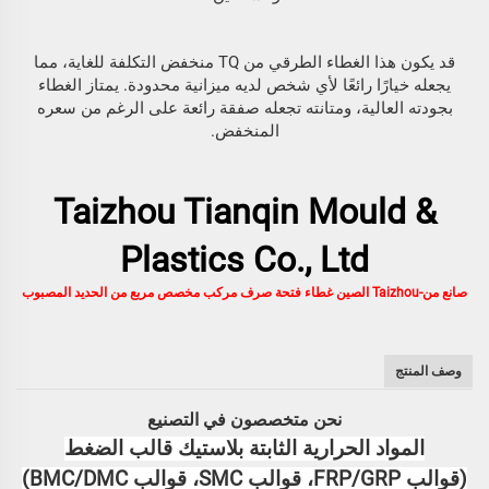
قد يكون هذا الغطاء الطرقي من TQ منخفض التكلفة للغاية، مما
يجعله خيارًا رائعًا لأي شخص لديه ميزانية محدودة. يمتاز الغطاء
بجودته العالية، ومتانته تجعله صفقة رائعة على الرغم من سعره
المنخفض.
Taizhou Tianqin Mould &
Plastics Co., Ltd
صانع من-Taizhou الصين غطاء فتحة صرف مركب مخصص مربع من الحديد المصبوب
وصف المنتج
نحن متخصصون في التصنيع
المواد الحرارية الثابتة
بلاستيك
قالب الضغط
(
قوالب FRP/GRP، قوالب SMC، قوالب BMC/DMC)