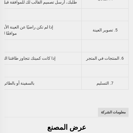
طلبك، أرسل تصميم القالب لك للموافقة قبل ال
إذا لم تكن راضيًا عن العينة الأولى،我们将تعديل القالب حت
5. تصوير العينة
موافقًا لطلب
6. المنتجات في المتجر
إذا كانت كميتك تتجاوز طاقتنا التخز
7. التسليم
بالسفينة أو بالطائرة، و
معلومات الشركة
عرض المصنع