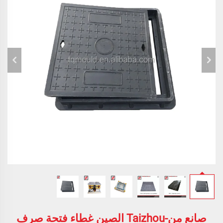
صانع من-Taizhou الصين غطاء فتحة صرف