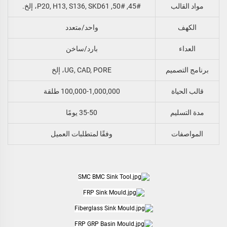
مواد القالب
45#, 50#, P20, H13, S136, SKD61، إلخ.
الكهف
واحد/متعدد
العداء
بارد/ساخن
برنامج التصميم
UG, CAD, PORE، إلخ
قالب الحياة
100,000-1,000,000 طلقة
مدة التسليم
35-50 يومًا
المواصفات
وفقًا لمتطلبات العميل