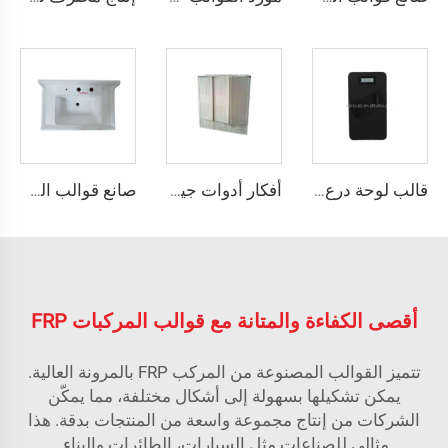
قالب لوحة درع UHMWPE، قالب لوحة الوسادة، قوالب تشكيل بالضغط، قالب درع PE، مصنّع القوالب
أفكار أدوات جيدة للبيع: قالب صندوق توزيع خزان الصرف الصحي
صانع قوالب الحوض FRP
أقصى الكفاءة والمتانة مع قوالب المركبات FRP
تتميز القوالب المصنوعة من المركب FRP بالمرونة العالية.
يمكن تشكيلها بسهولة إلى أشكال مختلفة، مما يمكّن
الشركات من إنتاج مجموعة واسعة من المنتجات بدقة. هذا
مثالي للصناعات مثل السيارات، الطائرات والبناء.