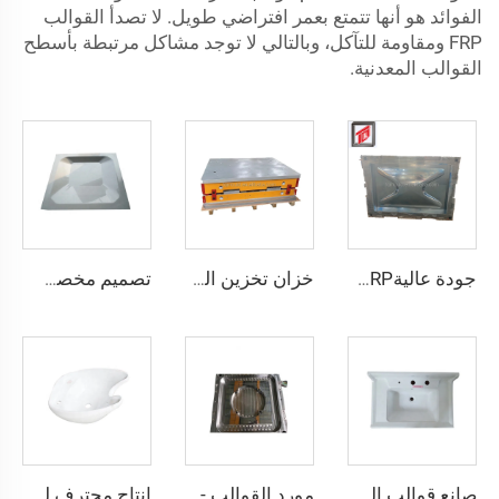
الفوائد هو أنها تتمتع بعمر افتراضي طويل. لا تصدأ القوالب
FRP ومقاومة للتآكل، وبالتالي لا توجد مشاكل مرتبطة بأسطح
القوالب المعدنية.
جودة عاليةGRP خزانات مياه موديولية/خزان مياه FRP/لوحة قوالب خزان مياه GRP
خزان تخزين المياه لوحة زجاجية مقاومة FRP GRP خزان مياه قابل للتركيب من الصين الصانع
تصميم مخصص قاعدة القالب 45# قالب لوحة خزان المياه FRP
صانع قوالب الحوض FRP
مورد القوالب - قالب غطاء فتحة الصرف المضغوط من FRP
إنتاج محترف للأحواض الصحية القابلة للغسل باستخدام قوالب FRP وSMC وBMC