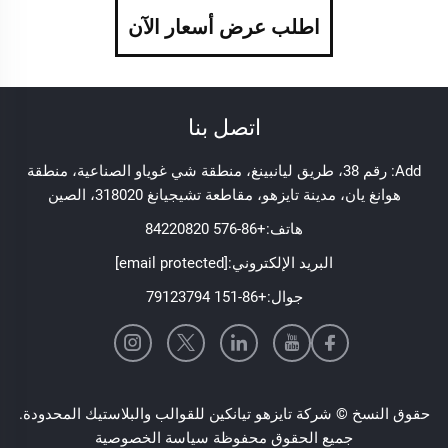
اطلب عرض أسعار الآن
اتصل بنا
Add: رقم 38، طريق ليانبينغ، منطقة شي غوياو الصناعية، منطقة
هوانغ يان، مدينة تايزهو، مقاطعة تشيجيانغ 318020، الصين
هاتف:
+86-576 84220820
البريد الإلكتروني:
[email protected]
جوال:
+86-151 79123794
حقوق النسخ © شركة تايزهو تيانكين للقوالب والبلاستيك المحدودة.
جميع الحقوق محفوظة
سياسة الخصوصية