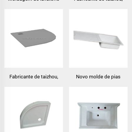
integrado smc
ferramenta antiderrapante
personalizável para
e durável para bandeja de
atacado
chuveiro, molde para base
de bandeja de chuveiro
oem
Fabricante de taizhou,
Novo molde de pias
ferramenta antiderrapante
compostas de 2023 para
e durável para bandeja de
cozinhas
chuveiro, molde para base
de bandeja de chuveiro
oem