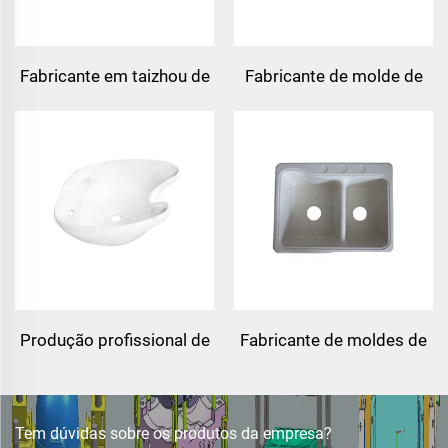
Fabricante em taizhou de
Fabricante de molde de
moldes de bandeja de
pia de frp
chuveiro plástica
termofixada
Produção profissional de
Fabricante de moldes de
moldes de frp, smc bmc,
pia de smc, fornecedor de
molde de pia de lavagem
moldes de compressão
de fibra de vidro
Tem dúvidas sobre os produtos da empresa?