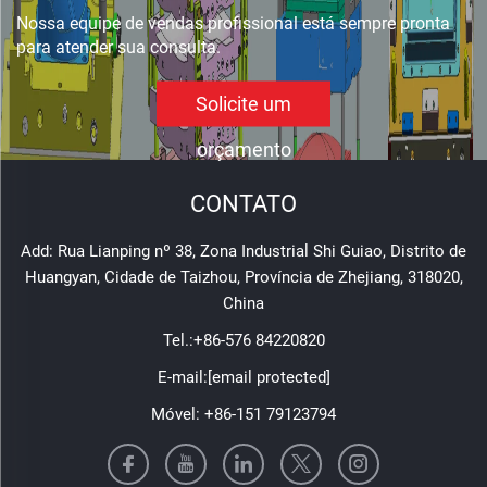
Nossa equipe de vendas profissional está sempre pronta
para atender sua consulta.
Solicite um
orçamento
CONTATO
Add: Rua Lianping nº 38, Zona Industrial Shi Guiao, Distrito de
Huangyan, Cidade de Taizhou, Província de Zhejiang, 318020,
China
Tel.:
+86-576 84220820
E-mail:
[email protected]
Móvel:
+86-151 79123794