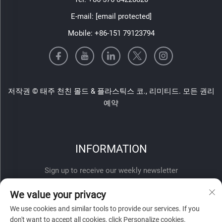
E-mail:
[email protected]
Mobile:
+86-151 79123794
저작권 © 태주 천친 몰드 & 플라스틱스 코., 리미티드. 모든 권리
예약
INFORMATION
Sign up to receive our weekly newsletter
We value your privacy
We use cookies and similar tools to provide our services. If you
don't want to accept all cookies, click Personalize cookies.