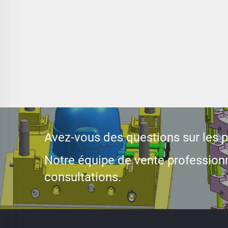
hau
Avez-vous des questions sur les pr
Notre équipe de vente professionn
consultations.