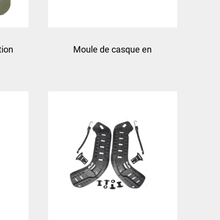
tion
Moule de casque en
site
composite pasgt par
e à
compression
e de
es