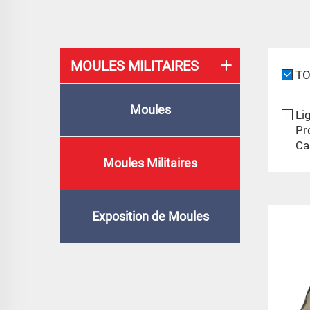
MOULES MILITAIRES
T
Moules
Li
Pr
Ca
Moules Militaires
Exposition de Moules