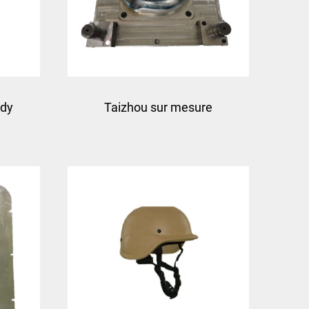
ndy
Taizhou sur mesure
sûr
nouveau casque de combat
es
en fibre de verre casque de
formation protecteur
tactique extérieur