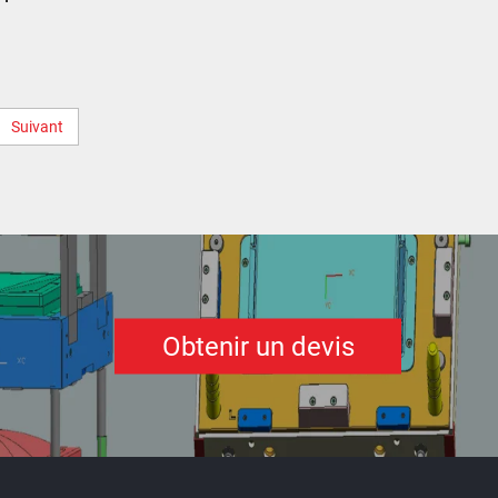
gilets pare-balles militaires
t
Suivant
sé en
té
Obtenir un devis