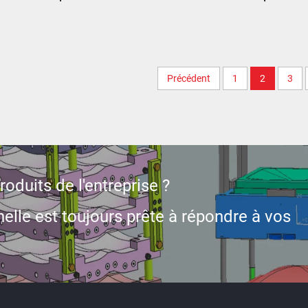
te qualité en pe pour
fast de protection
bouclier
personnelle en pe e
Précédent
1
2
3
aramide de haute
résistance, personnali
oduits de l'entreprise ?
gros, double sécuri
elle est toujours prête à répondre à vos