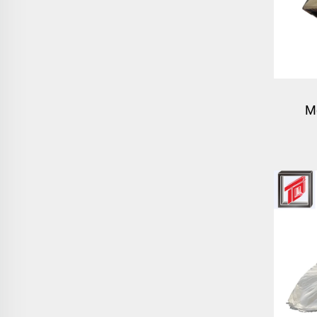
M
com
lat
mou