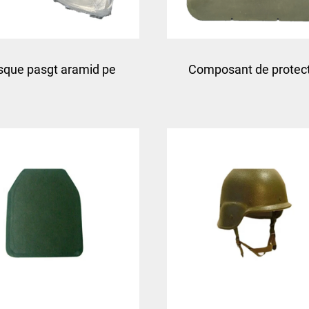
sque pasgt aramid pe
Composant de protec
noir mich 2000 haut
pe de l'armure compo
égagement casque
couvercle smc moul
balistique moule
plaque plastique moul
compression ville d
moules taizhou