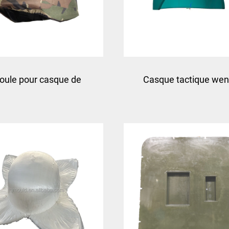
oule pour casque de
Casque tactique we
pression pe avec rails
m88 casque tactique 
éraux - technologie de
haute qualité casqu
lage par compression
protecteurs
pour casques