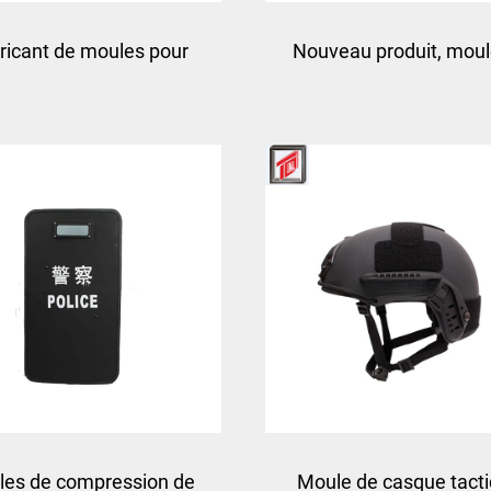
ricant de moules pour
Nouveau produit, moul
gilets pare-balles
casque moto sur mes
es de compression de
Moule de casque tact