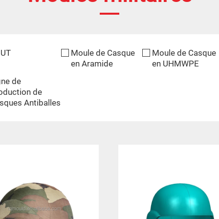
OUT
Moule de Casque
Moule de Casque
en Aramide
en UHMWPE
gne de
oduction de
sques Antiballes