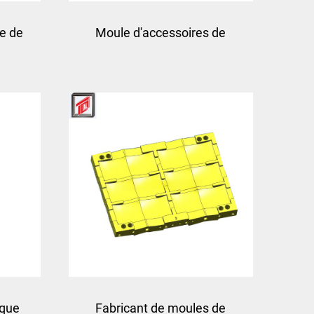
e de
Moule d'accessoires de
ure
casque balistique à la mode
à taizhou
ique
Fabricant de moules de