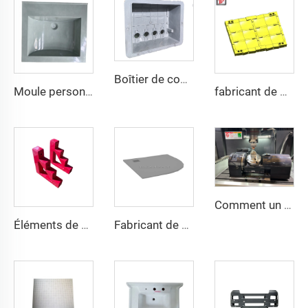
Boîtier de compteur extérieur boîte de distribution en plastique moule coque en plastique composite compression moule taizhou
Moule personnalisé pour bac à laver intégré en SMC avec plateau à laver
fabricant de moules de gilets pare-balles militaires
Comment un moule est-il en train de traiter
Éléments de matériaux d'isolation série CT/CJ, supports de barre omnibus zéro, isolateurs d'escalier, supports de barre omnibus trapézoïdaux pour systèmes électriques
Fabricant de Taizhou, plateau de douche anti-dérapant durable, outil de moule de base de plateau de douche OEM