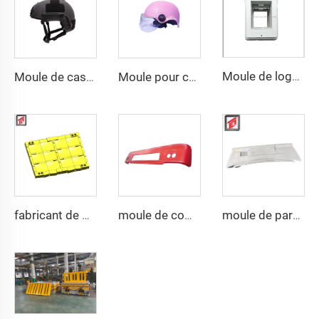
Moule de logement inférieur par compression SMC
Moule de casque tactique FAST de protection personnelle en PE et aramide de haute résistance, personnalisé en gros, double sécurité
Moule pour casque de moto à bande LED de sécurité
fabricant de moules de gilets pare-balles militaires
moule de compression en plastique SMC professionnel pour pare-chocs automobile
moule de pare-chocs auto SMC à la mode