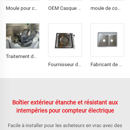
Moule pour casque Taizhou Huangyan fabricant de moules outil de sécurité Mich Fast casque
OEM Casque de Sécurité Durable Produits de Compression Plastique du Fabricant de Moules Plastiques Chine Taizhou
moule de compression en plastique SMC professionnel pour pare-chocs automobile
Traitement de moules
Fournisseur de moules de couvercle de puits en FRP par compression
Fabricant de moules pour évier en SMC, fournisseur de moules en fibres de verre
Boîtier extérieur étanche et résistant aux
intempéries pour compteur électrique
Facile à installer pour les acheteurs en vrac avec des