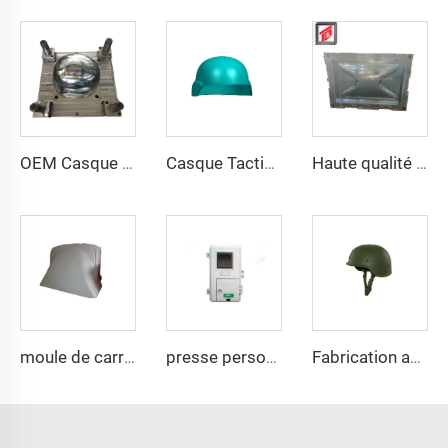
OEM Casque de Sécurité Durable Produits de Compression Plastique du Fabricant de Moules Plastiques Chine Taizhou
Casque Tactique Wendy M88 Casque Tactique Sûr Haute Qualité Casques Protecteurs
Haute qualité GRP Réservoirs Modulaires d'Eau/FRB réservoir d'eau/GPR moule de panneau de réservoir d'eau
moule de carrosserie auto SMC en résine de compression bien vendu
presse personnalisée de 500T pour moule de compression de boîte industrielle SMC
Fabrication avec une riche expérience d'outils pour casques M88