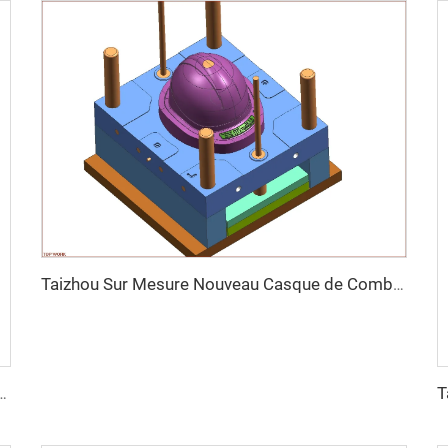
Taizhou Sur Mesure Nouveau Casque de Combat en Fibre de Verre Casque de Formation Protecteur Tactique Extérieur
 composite pasgt par compression