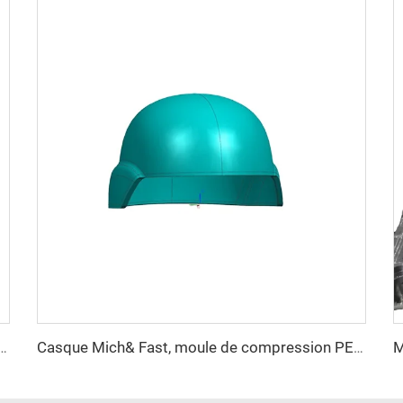
 et aramide résistant à la coupe, haute résistance, casque tactique de protection
Casque Mich& Fast, moule de compression PE avec rails latéraux, moule pour casque de sécurité