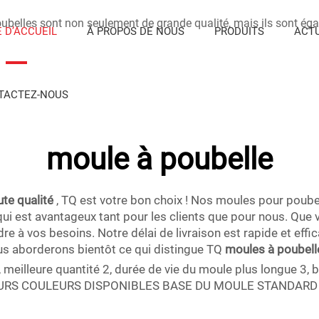
oubelles sont non seulement de grande qualité, mais ils sont éga
 D’ACCUEIL
À PROPOS DE NOUS
PRODUITS
ACTU
TACTEZ-NOUS
moule à poubelle
ute qualité
, TQ est votre bon choix ! Nos moules pour poub
ui est avantageux tant pour les clients que pour nous. Que 
 vos besoins. Notre délai de livraison est rapide et effic
ous aborderons bientôt ce qui distingue TQ
moules à poubel
 meilleure quantité 2, durée de vie du moule plus longue 3,
IEURS COULEURS DISPONIBLES BASE DU MOULE STANDARD