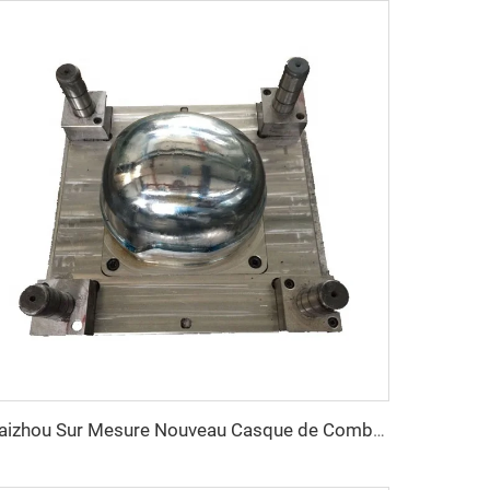
Taizhou Sur Mesure Nouveau Casque de Combat en Fibre de Verre Casque de Formation Protecteur Tactique Extérieur