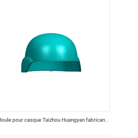
Moule pour casque Taizhou Huangyan fabricant de moules outil de sécurité Mich Fast casque