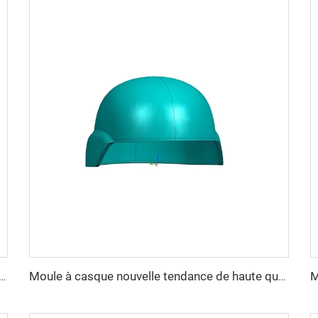
e Wendy M88 Casque Tactique Sûr Haute Qualité Casques Protecteurs
Moule à casque nouvelle tendance de haute qualité Hautement poli Moule composite en plastique pour casque de compression