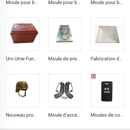
Moule pour boîtier de distribution électrique Taizhou Huangyan Moule sur mesure en injection plastique pour boîtier de distribution
Moule pour bateau rigide en SMC et fibre de verre, industrie des composites, Chine
Moule pour bateau rigide en SMC et fibre de verre, industrie des composites, Chine
Urn Urne Funéraire pour Adultes Moule de Moulage Fabricant de Taizhou Chine Usine de Moules
Moule de presse de porte en porcelaine premium
Fabrication de moules de haute qualité pour panneaux de réservoirs d'eau GRP
Nouveau produit, moule de casque moto sur mesure
Moule d'accessoires de casque balistique à la mode à Taizhou
Moules de compression de haute qualité en PE pour bouclier