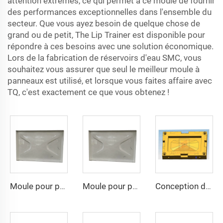
attention extrêmes, ce qui permet à ce moule de fournir
des performances exceptionnelles dans l'ensemble du
secteur. Que vous ayez besoin de quelque chose de
grand ou de petit, The Lip Trainer est disponible pour
répondre à ces besoins avec une solution économique.
Lors de la fabrication de réservoirs d'eau SMC, vous
souhaitez vous assurer que seul le meilleur moule à
panneaux est utilisé, et lorsque vous faites affaire avec
TQ, c'est exactement ce que vous obtenez !
Moule pour panneau d'eau SMC à la vente, moule de compression SMC avec prix compétitif
Moule pour panneau d'eau SMC à la vente, moule de compression SMC avec prix compétitif
Conception de moule pour baignoire Moule en fibre de verre pour spa Moule de compression Usine de Taizhou