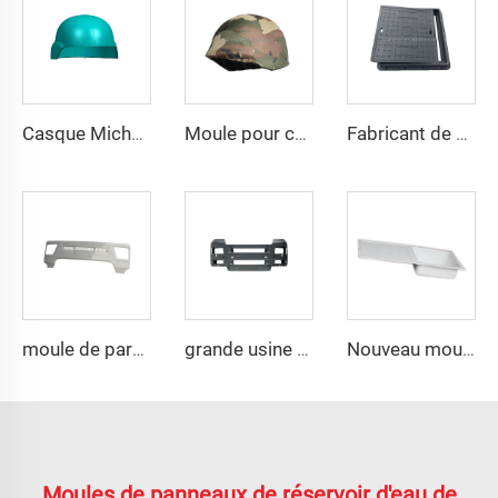
Casque Mich& Fast, moule de compression PE avec rails latéraux, moule pour casque de sécurité
Moule pour casque de compression PE avec rails latéraux - Technologie de moulage par compression pour casques
Fabricant de Taizhou en Chine, couvercle d'homme customisé en composite pour outil carré en fonte d'acier
moule de pare-chocs de compression SMC d'usine professionnelle
grande usine de fabrication moule arrière en acier SMC
Nouveau moule pour évier composite 2023
Moules de panneaux de réservoir d'eau de