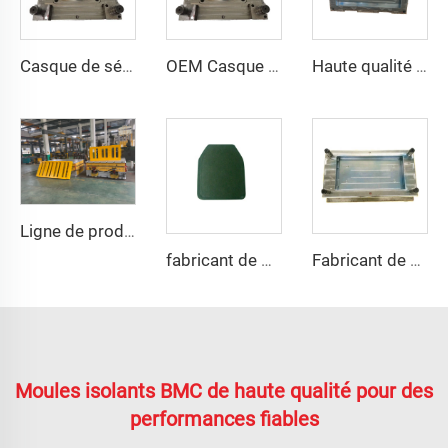
Casque de sécurité tactique PE et aramide résistant à la coupe, haute résistance, casque tactique de protection
OEM Casque de Sécurité Durable Produits de Compression Plastique du Fabricant de Moules Plastiques Chine Taizhou
Haute qualité GRP Réservoirs Modulaires d'Eau/FRB réservoir d'eau/GPR moule de panneau de réservoir d'eau
Ligne de production automatique
fabricant de moules pour gilets pare-balles
Fabricant de moules de boîtes de jonction SMC en fibre de verre
Moules isolants BMC de haute qualité pour des
performances fiables