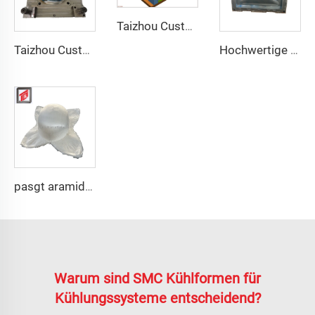
Taizhou Custom New Fast Fiberglass Schutz-Kampf-Ausbildungshelm Outdoor-Taktischer Helm
Taizhou Custom New Fast Fiberglass Schutz-Kampf-Ausbildungshelm Outdoor-Taktischer Helm
Hochwertige GRP-Modulartanks/FRP-Wassertank/GRP-Wassertank-Panelform
pasgt aramid PE schwarzer Helm mich 2000 hochgeschnittener ballistischer Helmfach
Warum sind SMC Kühlformen für
Kühlungssysteme entscheidend?