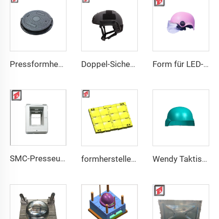
Pressformhersteller BMC Kanaldeckelform herstellen
Doppel-Sicherheit, individuell gefertigt, Großhandel, hohe Stärke PE-Aramid-Personenschutzhelm Hochschnitt Sicherheitstaktischer FAST-Helmform
Form für LED-Nachtschiene Sicherheitsmotorradhelm
SMC-Presseunterkastenform
formhersteller militärische kugelsichere Westenform
Wendy Taktischer Helm M88 Taktische Sicherheitshelme Hochwertige Schutzhelme