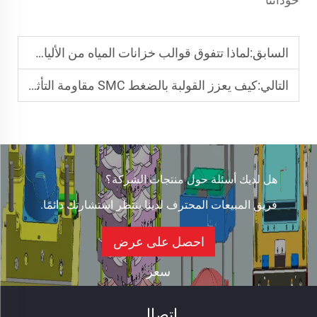
السابق:
لماذا تتفوق قوالب خزانات المياه من الألياف الزجاجية في مقاومة التآكل للتخزين على نطاق واسع
التالي:
كيف يعزز القولبة بالضغط SMC مقاومة التأثير في قوالب الم bumpers السيارات
هل لديك أسئلة حول منتجات الشركة؟
فريق المبيعات المحترف لدينا ينتظر استشارتك دائمًا.
احصل على عرض
سعر
اتصال