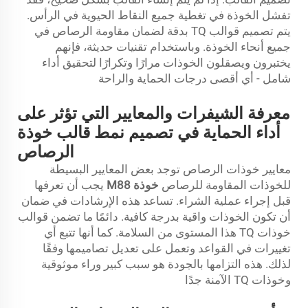
تفشل الخوذة في تغطية جميع النقاط الحيوية في الرأس.
يتم تصميم قوالب TQ بدقة لضمان مقاومة الرصاص في
جميع أنحاء الخوذة. وباستخدام تقنيات حديثة، فإنهم
يختبرون ويصقلون الخوذات مرارًا وتكرارًا لتحقيق أداء
شامل - أي أقصى درجات الحماية والراحة
معرفة الشيفرات والمعايير التي تؤثر على
أداء الحماية في تصميم نمط قالب خوذة
الرصاص
معايير خوذات الرصاص توجد بعض المعايير البسيطة
للخوذات المقاومة للرصاص
خوذة M88
يجب أن تعرفها
قبل إجراء عملية الشراء. تساعد هذه الإرشادات في ضمان
أن تكون الخوذات واقية بدرجة كافية. دائمًا ما تضمن قوالب
خوذات TQ هذا المستوى من السلامة. كما أنها تتبع أي
تغييرات في القواعد وتعمل على تعديل تصاميمها وفقًا
لذلك. هذه التزامها بالجودة هو سبب كبير وراء موثوقية
وخوذات TQ الآمنة جدًا