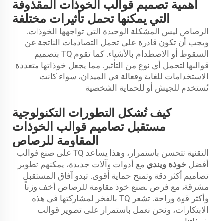
أهمية تصميم قوالب الخوذات المقذوفة
التي يمكنها تحمل تأثيرات مختلفة
الرصاص ليس المشكلة الوحيدة التي تواجهها الخوذات.
ويجب أن تكون قادرة على تحمل التصادمات الناتجة عن
السقوط أو الاصطدام بالأشياء. كما تقوم TQ بتصميم
قوالبها لتحمل أي نوع من التأثير. مما يجعل خوذاتها متعددة
الاستخدامات للغاية وفعالة في الميدان، سواء كانت
تُستخدم للجيش أو للحماية الشخصية
كيف تُشكل التطورات التكنولوجية
مستقبل تصاميم قوالب الخوذات
المقاومة للرصاص
التقنية تتحسن باستمرار، وهذا يساعد TQ على صنع قوالب
أفضل
خوذة ويندي
مع أدوات وآلات جديدة، يمكنهم تطوير
تصاميم أكثر دقة وتمنح حماية أقوى. تبدو آفاق المستقبل
مشرقة، مع فرص لصنع خوذ مقاومة للرصاص أخف وزناً
وأكثر قوة وراحة. تشعر TQ بالفخر لمشاركتها في هذه
الابتكارات، ونحن نعمل باستمرار على تطوير قوالب
خوذاتنا