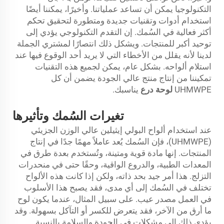
التكنولوجيا يمكن أن تساعد عملياتنا. وأخيرًا، يمكننا أيضًا
استخدام أدوات وتقنيات جديدة ومتطورة لتحقيق تحكم
أكثر فعالية في السُمك. إن التقدم التكنولوجي يؤدي إلى
توحيد أكبر للمنتجات. ويشكل ذلك انتصارًا لمشتري الجملة
لدينا لأنه يقلل من الأخطاء التي لا يريد أحد الوقوع فيها عند
استلام ألواحه. بشكل عام، يمكن لجميع هذه التقنيات
تمكيننا من إنتاج منتج عالي الجودة يضمن أن كل
UHMWPE
لوحة درع
يناسبك.
تغيرات السُمك وتأثيرها
عند استخدام ألواح البولي إيثيلين عالي الوزن الجزيئي
(UHMWPE)، فإن السُمك يُعد عاملاً مهمًا جدًا في إنتاج
المنتجات. إنها مادة قوية ومتينة، وتُستخدم بعدة طرق في
المعدات الطبية، والدروع الواقية، وحقًا حتى في منحدرات
التزلج. هذا أمر جيد بحد ذاته، ولكن إذا كانت هذه الألواح
تختلف في السُمك إلى أي مدى، فقد يصبح هذا الأسلوب
في العمل مصدر عيب. على سبيل المثال، عندما يكون لوح
ما أرق من الآخر، فقد يتعرض للكسر أو التآكل بسهولة. وقد
يؤدي ذلك إلى مشكلات في الجودة والسلامة بالنسبة