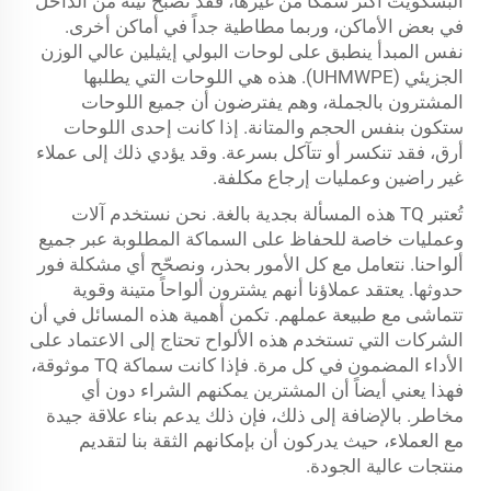
البسكويت أكثر سمكاً من غيرها، فقد تصبح نيئة من الداخل
في بعض الأماكن، وربما مطاطية جداً في أماكن أخرى.
نفس المبدأ ينطبق على لوحات البولي إيثيلين عالي الوزن
الجزيئي (UHMWPE). هذه هي اللوحات التي يطلبها
المشترون بالجملة، وهم يفترضون أن جميع اللوحات
ستكون بنفس الحجم والمتانة. إذا كانت إحدى اللوحات
أرق، فقد تنكسر أو تتآكل بسرعة. وقد يؤدي ذلك إلى عملاء
غير راضين وعمليات إرجاع مكلفة.
تُعتبر TQ هذه المسألة بجدية بالغة. نحن نستخدم آلات
وعمليات خاصة للحفاظ على السماكة المطلوبة عبر جميع
ألواحنا. نتعامل مع كل الأمور بحذر، ونصحّح أي مشكلة فور
حدوثها. يعتقد عملاؤنا أنهم يشترون ألواحاً متينة وقوية
تتماشى مع طبيعة عملهم. تكمن أهمية هذه المسائل في أن
الشركات التي تستخدم هذه الألواح تحتاج إلى الاعتماد على
الأداء المضمون في كل مرة. فإذا كانت سماكة TQ موثوقة،
فهذا يعني أيضاً أن المشترين يمكنهم الشراء دون أي
مخاطر. بالإضافة إلى ذلك، فإن ذلك يدعم بناء علاقة جيدة
مع العملاء، حيث يدركون أن بإمكانهم الثقة بنا لتقديم
منتجات عالية الجودة.