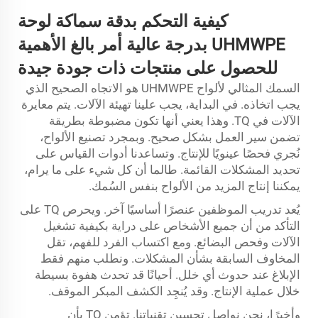
كيفية التحكم بدقة سماكة لوحة
UHMWPE بدرجة عالية أمر بالغ الأهمية
للحصول على منتجات ذات جودة جيدة
السمك المثالي لألواح UHMWPE هو الاتجاه الصحيح الذي
يجب اتخاذه. في البداية، يجب علينا تهيئة الآلات. يتم معايرة
الآلات في TQ. وهذا يعني أنها تكون مضبوطة بطريقة
تضمن سير العمل بشكل صحيح. وبمجرد تصنيع الألواح،
نُجري فحصًا عينويًا للإنتاج. وتساعدنا أدوات القياس على
تحديد المشكلات القائمة. طالما أن كل شيء على ما يرام،
يمكننا إنتاج المزيد من الألواح بنفس السُمك.
يُعد تدريب الموظفين عنصرًا أساسيًا آخر. ويحرص TQ على
التأكد من أن جميع الأشخاص على دراية بكيفية تشغيل
الآلات وفحص البضائع. ومع اكتساب الفرد للفهم، تقل
المخاوف السابقة بشأن المشكلات. ونطلب منهم فقط
الإبلاغ عند حدوث أي خلل. أحيانًا قد تحدث هفوة بسيطة
خلال عملية الإنتاج. وقد يُنجِد الكشف المبكر الموقف.
وأخيرًا، نحن نواصل تحسين تقنياتنا. تؤمن TQ بأن