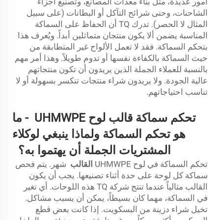
أمور عديدة، مثل بناء معدات المصانع، وتصنيع أجزاء
الشاحنات، وحتى شرائح التآكل أو البطانات (على سبيل
المثال لا الحصر). تدرك TQ أن الحفاظ على السماكة
المناسبة يضمن ألا يكون منتجان متماثلين أبداً. ويُعرف هذا
بتحكم السماكة. فقد لا تعمل الألواح غير المتطابقة من
حيث السماكة بالكفاءة نفسها أو تدوم طويلاً. وهذا أمر مهم
بالنسبة للعملاء الجملة الذين يريدون أن تكون منتجاتهم
عالية الجودة. ولا يريدون شراء منتجات تنكسر بسهولة أو لا
تناسب احتياجاتهم.
تحكم سماكة قالب لوح UHMWPE
-
ما
هو تحكم السماكة ولماذا ينبغي لوكلاء
المشتريات الجملة أن يهتموا به؟
تحكم السماكة في لوح UHMWPE
القالب
شهر. يتم فحص
سماكة كل لوحة على حدة أثناء تصنيعها. يجب أن يكون
القالب مثالياً عندما تنتج شركة TQ هذه اللوحات. أي تغير
في السماكة، مهما كان بسيطاً، يمكن أن يسبب مشاكل.
تخيل شراء دزينة من البسكويت. إذا كانت بعض قطع