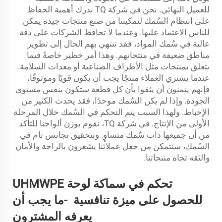
للعميل النهائي. نحن في شركة TQ ندرك أهمية الحفاظ
على انتظام السُمك لتمكيننا من صنع منتجات جيدة يمكن
للناس الاعتماد عليها. وعندما لا تحافظ الشركات على دقة
عالية في سُمك المواد، فقد تنتهي بهم الحال إلى تطوير
مناطق ضعيفة في منتجاتهم. وهذا أمر خطير خاصةً فيما
يتعلق بمنتجات مثل الأطراف الصناعية أو معدات السلامة.
عندما يشتري العملاء منتجًا يجب أن يكون قويًا وموثوقًا،
فإنهم يتمنون أن يثقوا بأن كل قطعة ستكون بنفس مستوى
الجودة. وإذا لم يكن السُمك موحدًا، فقد يحدث الكثير من
الإحباط. ولهذا السبب يتم التحكم في السُمك خلال المرحلة
الأولى من الإنتاج. في شركة TQ، نقوم بوزن ألواحنا للتأكد
من أن جميعها ذات سُمك متساوٍ. وبتحقيق تجانس تام في
السُمك، سنتمكن من جعل عملائنا يشعرون بالراحة والأمان
والثقة تجاه منتجاتنا.
تحكم في سماكة لوحة UHMWPE
للحصول على ميزة تنافسية
-
ما يجب أن
يعرفه المشترون