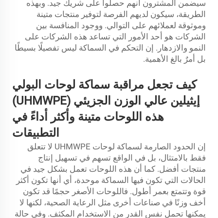
سيضمن المشترون أنهم حصلوا على شريك جيد. وبهذه
الطريقة، سيكون لديهم الفرصة لتوفير منتجات متينة
وموثوقة لعملائهم على التوالي. ووجود المنافسة بين
الشركات هو أحد الأمور التي تساعد هذه الشركات على
النمو والازدهار. إن التحكم في السماكة ليس تفصيلًا بسيطًا
بل أمرٌ بالغ الأهمية.
كيف تجعل مراقبة سماكة لوحات البولي
إيثيلين عالي الوزن الجزيئي (UHMWPE)
هذه اللوحات متينة وأكثر أداءً في
التطبيقات
إن الحدود الصارمة لسماكة لوحات UHMWPE لا تتعلق
فقط بالامتثال، بل في الواقع تسهم في تسهيل إنتاج
منتجات أفضل. كما أن هذه اللوحات تعمل بشكل جيد في
الحالات التي تكون فيها السماكة موحدة، أي أنها تكون أكثر
قوة وتتمتع بعمر أطول. فاللوحات الأصغر حجمًا قد تكون
أخف وزنًا في صناعات أخرى مثل الرعاية الصحية، لكنها لا
يمكنها تحمل نفس القدر من الاستخدام المكثف. وفي حالة