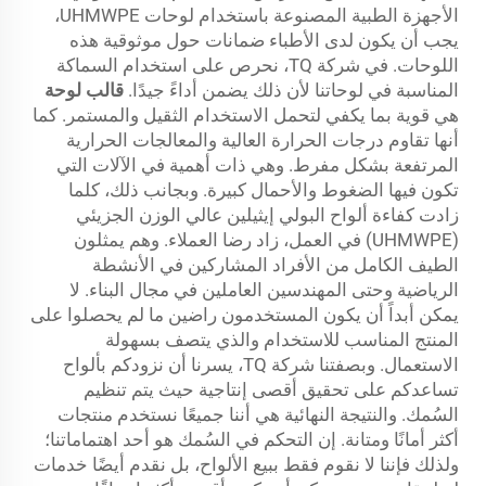
الأجهزة الطبية المصنوعة باستخدام لوحات UHMWPE،
يجب أن يكون لدى الأطباء ضمانات حول موثوقية هذه
اللوحات. في شركة TQ، نحرص على استخدام السماكة
المناسبة في لوحاتنا لأن ذلك يضمن أداءً جيدًا.
قالب لوحة
هي قوية بما يكفي لتحمل الاستخدام الثقيل والمستمر. كما
أنها تقاوم درجات الحرارة العالية والمعالجات الحرارية
المرتفعة بشكل مفرط. وهي ذات أهمية في الآلات التي
تكون فيها الضغوط والأحمال كبيرة. وبجانب ذلك، كلما
زادت كفاءة ألواح البولي إيثيلين عالي الوزن الجزيئي
(UHMWPE) في العمل، زاد رضا العملاء. وهم يمثلون
الطيف الكامل من الأفراد المشاركين في الأنشطة
الرياضية وحتى المهندسين العاملين في مجال البناء. لا
يمكن أبداً أن يكون المستخدمون راضين ما لم يحصلوا على
المنتج المناسب للاستخدام والذي يتصف بسهولة
الاستعمال. وبصفتنا شركة TQ، يسرنا أن نزودكم بألواح
تساعدكم على تحقيق أقصى إنتاجية حيث يتم تنظيم
السُمك. والنتيجة النهائية هي أننا جميعًا نستخدم منتجات
أكثر أمانًا ومتانة. إن التحكم في السُمك هو أحد اهتماماتنا؛
ولذلك فإننا لا نقوم فقط ببيع الألواح، بل نقدم أيضًا خدمات