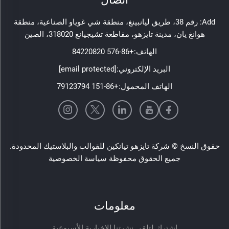
Add: رقم 38، طريق ليانبينغ، منطقة شي غوياو الصناعية، منطقة
هوانغ يان، مدينة تايزهو، مقاطعة تشيجيانغ 318020، الصين
الهاتف:
+86-576 84220820
البريد الإلكتروني:
[email protected]
الهاتف المحمول:
+86-151 79123794
حقوق النسخ © شركة تايزهو تيانكين للقوالب والبلاستيك المحدودة.
جميع الحقوق محفوظة
سياسة الخصوصية
معلومات
اشترك لتلقي نشرتنا الإخبارية الأسبوعية