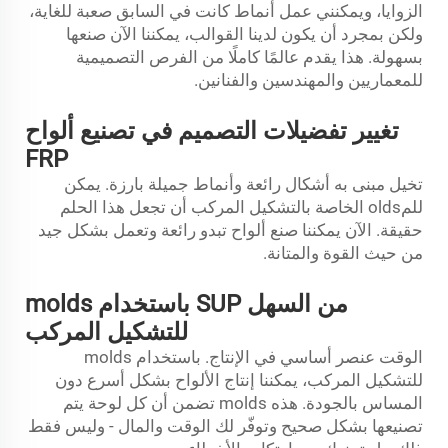
الزوايا، ويمكنني عمل أنماط كانت في السابق صعبة للغاية،
ولكن بمجرد أن يكون لدينا القوالب، يمكننا الآن صنعها
بسهولة. هذا يقدم عالمًا كاملًا من الفرص التصميمية
للمعماريين والمهندسين والفنانين.
تغيير تفضيلات التصميم في تصنيع ألواح
FRP
تخيل مبنى به أشكال رائعة وأنماط جميلة بارزة. يمكن
للمolds الخاصة بالتشكيل المركب أن تجعل هذا الحلم
حقيقة. الآن يمكننا صنع ألواح تبدو رائعة وتعمل بشكل جيد
من حيث القوة والمتانة.
من السهل SUP باستخدام molds
للتشكيل المركب
الوقت عنصر أساسي في الإنتاج. باستخدام molds
للتشكيل المركب، يمكننا إنتاج الألواح بشكل أسرع دون
المساس بالجودة. هذه molds تضمن أن كل لوحة يتم
تصنيعها بشكل صحيح وتوفّر لك الوقت والمال - وليس فقط