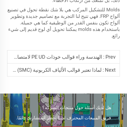
ذلك، بل تمنعك من ارتكاب الأخطاء.
Molds للتشكيل المركب هي بلا شك نقطة تحول في تصنيع
ألواح FRP. فهي تتيح لنا التجربة مع تصاميم جديدة وتطوير
ألواح تكون بنفس القدر من الوظيفية كما هي جميلة.
باستخدام هذه molds يمكننا تحويل أي لوح قديم إلى شيء
رائع.
Prev :
الهندسة وراء قوالب خوذات PE UD لامتصاص التأثير الشديد
Next :
لماذا تعتبر قوالب الألياف الكربونية (SMC) مثالية للتطبيقات عالية الأداء؟
هل لديك أسئلة حول منتجات الشركة؟
فريق المبيعات المحترف لدينا ينتظر استشارتك دائمًا.