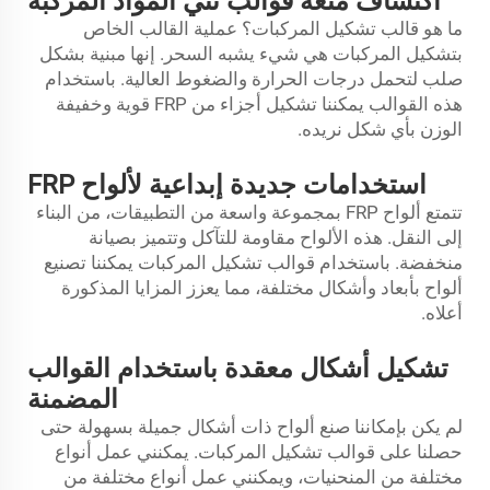
اكتشاف متعة قوالب ثني المواد المركبة
ما هو قالب تشكيل المركبات؟ عملية القالب الخاص
بتشكيل المركبات هي شيء يشبه السحر. إنها مبنية بشكل
صلب لتحمل درجات الحرارة والضغوط العالية. باستخدام
هذه القوالب يمكننا تشكيل أجزاء من FRP قوية وخفيفة
الوزن بأي شكل نريده.
استخدامات جديدة إبداعية لألواح FRP
تتمتع ألواح FRP بمجموعة واسعة من التطبيقات، من البناء
إلى النقل. هذه الألواح مقاومة للتآكل وتتميز بصيانة
منخفضة. باستخدام قوالب تشكيل المركبات يمكننا تصنيع
ألواح بأبعاد وأشكال مختلفة، مما يعزز المزايا المذكورة
أعلاه.
تشكيل أشكال معقدة باستخدام القوالب
المضمنة
لم يكن بإمكاننا صنع ألواح ذات أشكال جميلة بسهولة حتى
حصلنا على قوالب تشكيل المركبات. يمكنني عمل أنواع
مختلفة من المنحنيات، ويمكنني عمل أنواع مختلفة من