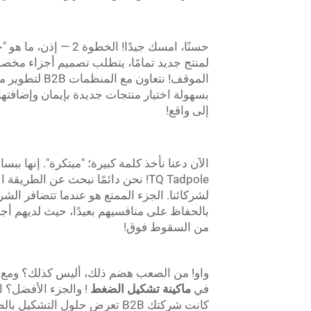
حسنًا، امسك جيدًا! ا
الموقف! نتعاو
بسهولة اختيار منتجات جديدة بإيمان وإضافته
إلى واقع!
الآن دعنا نأخذ كلمة كبيرة؛ "مبتكرة". إنها ب
TQ Tadpole! نحن دائمًا نبحث عن الط
بالحفاظ على منافسيهم بعيدًا، حيث لديهم أج
من السقوط فوق!
في
ماكينة تشكيل الضغط
! والجزء الأفضل؟ ا
كانت شركتك B2B تعرض حلول التشكيل بالضغط العظيمة، تواصل معنا اليوم! نتطلع إلى التعاون معك!