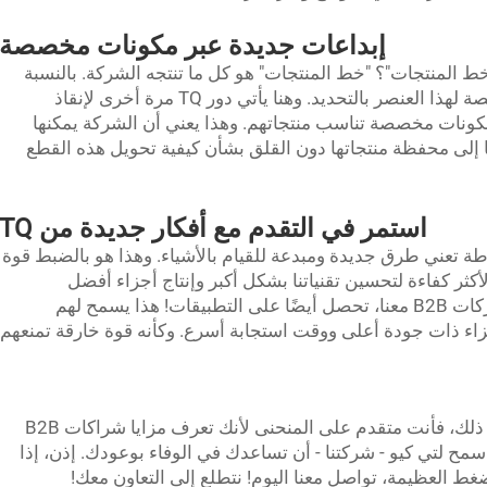
إبداعات جديدة عبر مكونات مخصصة
لخطوة 2 — إذن، ما هو "خط المنتجات"؟ "خط المنتجات" هو كل ما تنتجه الشركة. بالنسبة
لمنتج جديد تمامًا، يتطلب تصميم أجزاء مخصصة لهذا العنصر بالتحديد. وهنا يأتي دور TQ مرة أخرى لإنقاذ
ن مع المنظمات B2B لتطوير مكونات مخصصة تناسب منتجاتهم. وهذا يعني أن الشركة يمكنها
ا إلى محفظة منتجاتها دون القلق بشأن كيفية تحويل هذه القطع
استمر في التقدم مع أفكار جديدة من TQ
بساطة تعني طرق جديدة ومبدعة للقيام بالأشياء. وهذا هو بالضبط قوة
ريقة الأكثر كفاءة لتحسين تقنياتنا بشكل أكبر وإنتاج أجزاء أفضل
لشركائنا. الجزء الممتع هو عندما تتضافر الشركات B2B معنا، تحصل أيضًا على التطبيقات! هذا يسمح لهم
زاء ذات جودة أعلى ووقت استجابة أسرع. وكأنه قوة خارقة تمنعهم
واو! من الصعب هضم ذلك، أليس كذلك؟ ومع ذلك، فأنت متقدم على المنحنى لأنك تعرف مزايا شراكات B2B
سمح لتي كيو - شركتنا - أن تساعدك في الوفاء بوعودك. إذن، إذا