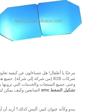
مرحبًا يا أطفال! هل تتساءلون عن كيفية تعاو
شركات B2B (من شركة إلى شركة). جم
وحتى جميع المنتجات والخدمات التي ترونها يوميًا. ا
تشكيل الضغط smc
الصانعين وكيف يمكن لتی كيو (TQ) مساعد
يبدو وكأنه عنوان كبير، أليس كذلك؟ أريد أن 