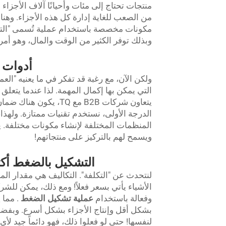
منتجات تحتاج إلى مئات وأحيانًا آلاف الأجزاء 
مكونات مخصصة باستخدام عملية تُسمى "التشك
وبذلك توفر الكثير من الوقت والمال، وهو أمر
أدوات TQ تعمل بشكل أفضل وتصنع أشياء ذات أهمي
ولكن الآن، مع رغبة قد تفكر في ما يعنيه "ا
التي يمكن بها إكمال المهمة. لذا عندما يتعلق ا
يتعاون شركات B2B مع Q
الدرجة الأولى، نستخدم تقنيات ممتازة. ولهذا، 
المنظمات المختلفة لإنشاء مكونات مختلفة. يم
ويسمح لهم بالتركيز على منتجاتهم!
التشكيل بالضغط أكثر
لنتحدث عن "التكلفة". التكاليف هي مقدار الم
وفعالة باستخدام
عملية تشكيل الضغط
. مما
بشكل أقل وإنتاج الأجزاء بشكل أسرع. وبفضل
لنفسها! حتى لو فعلوا ذلك، فهو دائماً جيد لأ