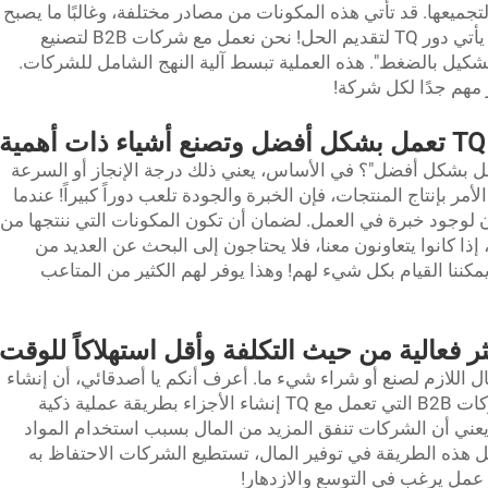
لتجميعها. قد تأتي هذه المكونات من مصادر مختلفة، وغالبًا ما يصبح
من الصعب للغاية إدارة كل هذه الأجزاء. وهنا يأتي دور TQ لتقديم الحل! نحن نعمل مع شركات B2B لتصنيع
يل بالضغط". هذه العملية تبسط آلية النهج الشامل للشركات.
 مهم جدًا لكل شركة!
ة
لعمل بشكل أفضل"؟ في الأساس، يعني ذلك درجة الإنجاز أو السرعة
لأمر بإنتاج المنتجات، فإن الخبرة والجودة تلعب دوراً كبيراً! عندما
T، يكون هناك ضمان لوجود خبرة في العمل. لضمان أن تكون المكونات التي ننتجها من
إذا كانوا يتعاونون معنا، فلا يحتاجون إلى البحث عن العديد من
كننا القيام بكل شيء لهم! وهذا يوفر لهم الكثير من المتاعب
 فعالية من حيث التكلفة وأقل استهلاكاً للوقت
ال اللازم لصنع أو شراء شيء ما. أعرف أنكم يا أصدقائي، أن إنشاء
الأشياء يأتي بسعر فعلاً! ومع ذلك، يمكن للشركات B2B التي تعمل مع TQ إنشاء الأجزاء بطريقة عملية ذكية
 يعني أن الشركات تنفق المزيد من المال بسبب استخدام المواد
 هذه الطريقة في توفير المال، تستطيع الشركات الاحتفاظ به
ي عمل يرغب في التوسع والازدهار!