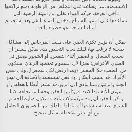
الاستحمام. هذا يساعد على التخلص من الرطوبة ومنع تراكمها
داخل الغرفة. حركة الهواء تقلل من البيئة الرطبة التي
تساعدها على النمو. السماح بدخول الهواء النقي بعد استخدام
الماء الساخن هو خطوة رائعة.
يمكن أن يؤدي تكوّن العفن على مقعد المرحاض إلى مشاكل
صحية لا ترغب بها، لذلك يجب التخلص منه. يمكن للعفن أن
يسبب السعال، والصفير أثناء التنفس، أو الشعور بضيق في
الصدر. الأعراض: نظرًا لأن السموم تمتصها الرئتان، سيكون
من الصعب جدًا التنفس (وهذا رفض لكل شخص!). وفي بعض
الأفراد، قد يسبب أيضًا ردود فعل تحسسية بالإضافة إلى تهيج
الجلد والرئتين مما يؤدي إلى الربو. قد تشعر أيضًا بالعطس أو
سيلان الأنف إذا كنت قريبًا من العفن وحساس تجاهه. كما
يمكن للعفن أن ينتج ميكوتوكسينات قد تكون ضارة للجسم
البشري عند استنشاقها أو تناولها. ولذلك، من الضروري التعامل
مع أي عفن تلاحظه بشكل صحيح.