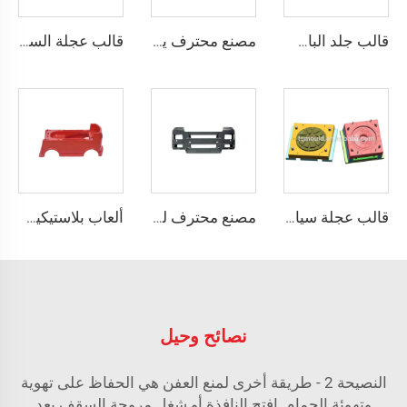
قالب جلد الباب TQ مصنع القوالب الصين تاizhou SMC/BMC قوالب تشكيل ضغط
مصنع محترف يصنع قوالب صدم SMC بالضغط
قالب عجلة السيارة الكهربائية من ألياف الكربون SMC
قالب عجلة سيارة من ألياف الكربون، صيني الصنع، قوالب وأدوات
مصنع محترف لقوالب الصندوق الخلفي SMC
ألعاب بلاستيكية جديدة 2024 ذات جودة ممتازة
نصائح وحيل
النصيحة 2 - طريقة أخرى لمنع العفن هي الحفاظ على تهوية
وتهوئة الحمام. افتح النافذة أو شغل مروحة السقف بعد