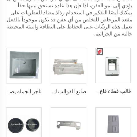
يؤدي إلى نمو العفن، لذا فإن هذا عادة تستحق تبنيها حقاً.
يمكنك أيضًا التفكير في استخدام رذاذ مضاد للفطريات على
مقعد المرحاض للتخلص من أي عفن قد يكون موجوداً بالفعل.
تعمل هذه الرشّات على الحفاظ على النظافة والبيئة المحيطة
خالية من الجراثيم.
قالب غطاء قاع الضغط SMC
صانع القوالب للأجزاء الدقيقة المخصصة قوالب الإسكان قوالب قطع غيار السيارات القالب/القالب
تاجر الجملة يصمم حوض الغسيل المتكامل، قالب صينية الغسالة SMC