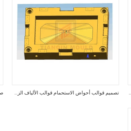
صنع تايزهو 2025 قالب غطاء الباب الليفي الزجاجي SMC
تصميم قوالب أحواض الاستحمام قوالب الألياف الزجاجية للسونا قوالب الضغط مصنع تايزهو