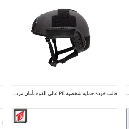
القوالب الضاغطة BMC قالب غطاء البئر SMC صنع
قالب خوذة حماية شخصية PE عالي القوة بأمان مزدوج قابل للتخصيص بالجملة خوذة تكتيكية آمنة عالية القطع