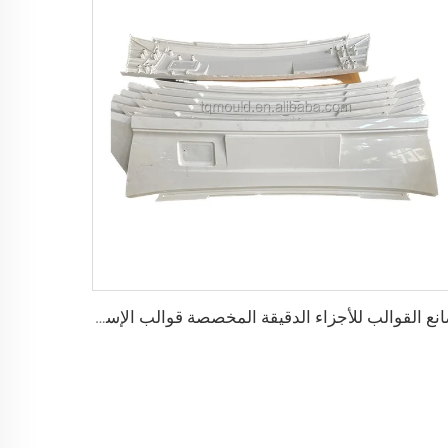
صانع القوالب للأجزاء الدقيقة المخصصة قوالب الإسكان قوالب قطع غيار السيارات القالب/القالب