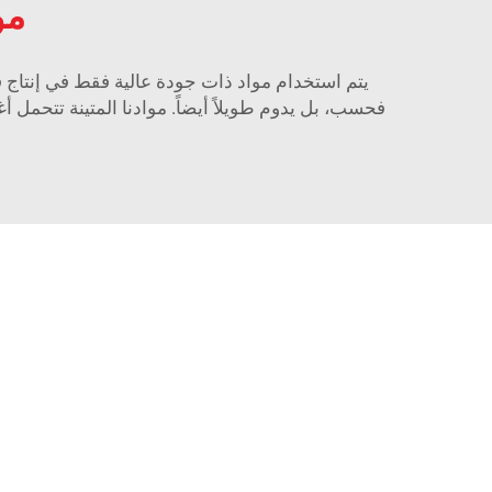
مو
يتم استخدام مواد ذات جودة عالية فقط في إنتاج قوالب SMC الخاصة بنا. نحن نضمن أن الطعام الذي تقوم بتحضيره باس