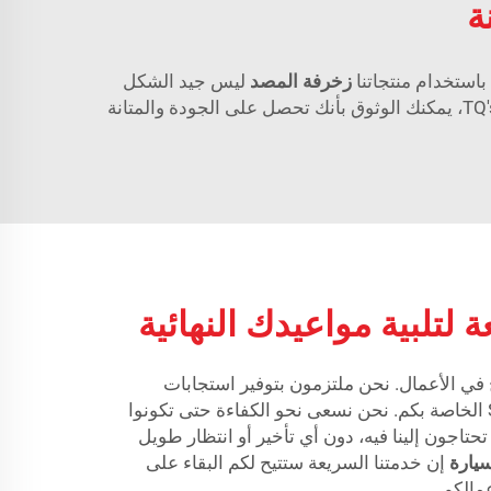
ة
زخرفة المصد
ليس جيد الشكل
فحسب، بل يدوم طويلاً أيضاً. موادنا المتينة تتحمل أغلب الظروف، مما يجعل أداتك ذات قيمة ممتازة. مع قوالب TQ's SMC، يمكنك الوثوق بأنك تحصل على الجودة والمتانة
 لتلبية مواعيدك النهائية
ي الأعمال. نحن ملتزمون بتوفير استجابات
سريعة لجميع طلبات قوالب SMC الخاصة بكم. نحن نسعى نحو الكفاءة حتى تكونوا
تاجون إلينا فيه، دون أي تأخير أو انتظار طويل
يارة
إن خدمتنا السريعة ستتيح لكم البقاء على
مالكم.