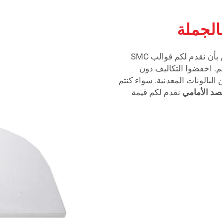
الجملة
تقدم TQ أفضل قيمة لعملائنا من التجار. نحن نؤمن بأن نقدم لكم قوالب SMC
ب منتجات bidets الخاصة بكم. اخفضوا التكاليف دون
البالونات المعدنية. سواء كنتم
صد الأمامي
نقدم لكم قيمة