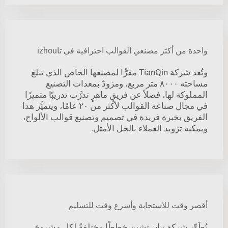
واحدة من أكثر مصنعي القوالب احترافية في تاizhou
وتُعد شركة TianQin مقرًّا لمصنعها الخاص الذي تبلغ
مساحته ٨٠٠٠ متر مربع، ومزودٌ بمعدات التصنيع
المملوكة لها، فضلاً عن فريقٍ ماهرٍ تدرَّب تدريبًا متميزًا
في مجال صناعة القوالب لأكثر من ٢٠ عامًا، ويتميَّز هذا
الفريق بخبرة فريدة في تصميم وتصنيع قوالب الألواح،
ويمكنه تزويد العملاء بالحل الأمثل.
أقصر وقت للاستجابة وأسرع وقت للتسليم
تُطَوِّر شركة تيان تشين خططًا مختلفةً لكل مشروع