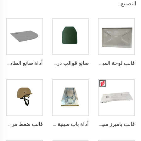
التصنيع.
قالب لوحة المياه SMC مزودة بأسعار تنافسية، قالب ضغط SMC، مزودة بأسعار تنافسية
صانع قوالب دروع مقاومة للرصاص
أداة صانع الطاية المضادة للانزلاق من مدينة تاizhou، قابلة للتخصيص OEM قاعدة طاية دش
قالب بامبرز سيارات SMC مطلوب بشدة
أداة باب صينية متميزة من الفخار
قالب ضغط مركب لخوذة pasgt