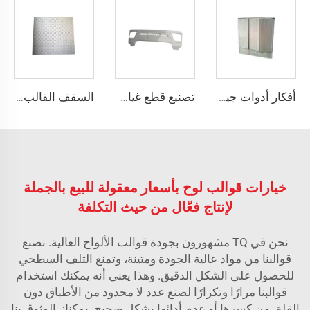
أفكار أدوات جيدة للبيع: قالب صندوق توزيع خزان الصرف الصحي
تصنيع قطع غيار خارجية للسيارات المصنوعة بالحقن البلاستيكي الجيدة جودة عالية قالب الصندوق الخلفي
السقف القالب SMC الاحترافية المربعة
خيارات قوالب لوح بأسعار معقولة للبيع بالجملة
لإنتاج فعّال من حيث التكلفة
نحن في TQ مشهورون بجودة قوالب الألواح العالية. نصنع
قوالبنا من مواد عالية الجودة ومتينة، وتمنع التلف السطحي
للحصول على الشكل الدقيق. وهذا يعني أنه يمكنك استخدام
قوالبنا مرارًا وتكرارًا لصنع عدد لا محدود من الأطباق دون
القلق من كسرها أو عدم أدائها بشكل صحيح. يمكنك الوثوق بنا