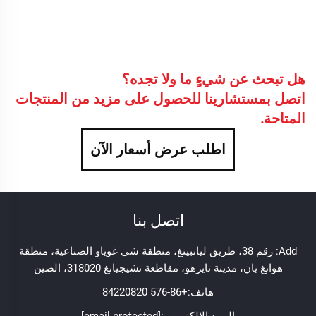
هل تبحث عن شيءٍ ما ولا تجده؟
اتصل بمستشارينا للحصول على مزيد من المنتجات
المتاحة.
اطلب عرض أسعار الآن
اتصل بنا
Add: رقم 38، طريق ليانبينغ، منطقة شي غوياو الصناعية، منطقة
هوانغ يان، مدينة تايزهو، مقاطعة تشيجيانغ 318020، الصين
هاتف:
+86-576 84220820
البريد الإلكتروني:
[email protected]