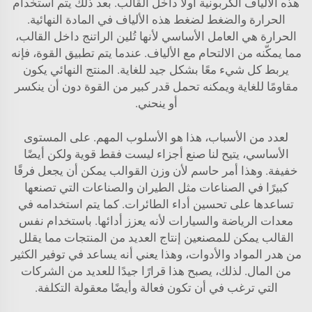
هذه الألياف الكربونية أولاً داخل القالب. بعد ذلك يتم استخدام
الحرارة والضغط لضغط هذه الألياف في المادة النهائية.
الحرارة هي العامل الأساسي لأنها تُلين الراتنج داخل القالب،
مما يمكّنه من الالتحام مع الألياف. عندما يتم تطبيق القوة، فإنه
يربط كل شيء معًا بشكل جيد للغاية. المنتج النهائي يكون
مقاومًا للغاية ويمكنه تحمل قدر كبير من القوة دون أن ينكسر
أو ينحني.
لعدد من الأسباب، هذا هو الأسلوب المهم. على المستوى
الأساسي، يتيح لنا صنع أجزاء ليست فقط قوية ولكن أيضًا
خفيفة. وهذا أمر حاسم لأن وزن القوالب يمكن أن يجعل فرقًا
كبيرًا في الصناعات مثل الطيران والصناعات التي تصنعها
تساعدها على تحسين أداء الطائرات. كما يتم استخدامه في
معدات الرياضة والسيارات لأنه يعزز أدائها. باستخدام نفس
القالب يمكن للمصنعين إنتاج العديد من المنتجات مما يقلل
من هدر المواد والأدوات، وهذا يعني أنه يساعد في توفير الكثير
من المال. لذلك، يصبح هذا قرارًا جيدًا للعديد من الشركات
التي ترغب في أن تكون فعالة وأيضًا معقولة التكلفة.