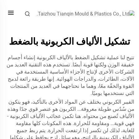
تشكيل الألياف الكربونية بالضغط
تتيح لنا عملية تشكيل الضغط بالألياف الكربونية إنشاء أجسام
خفيفة الوزن ولكنها قوية أيضًا. تستخدم هذه التقنية العديد من
الشركات الأخرى لإنتاج الأجزاء الأساسية المستخدمة في
الآلات، الطائرات، والدراجات الهوائية. إنها طريقة رائعة لدمج
القوة والخفّة معًا، وهما ما نحتاجهما في العديد من المنتجات
التي نستخدمها يوميًا.
الفيبر الكربوني يختلف عن المواد الأخرى بالتأكيد، فهو يتكون
من سُدُس طويلة معروفة... الكربون هو عنصر قوي جدًا وهذه
الألياف تُصنع من محتواه. هنا تكمن عجائب الألياف الكربونية -
فهي قوية... ومقاومة للحرارة. هذه المكونات كلها مقاومة
للغاية، لذلك لن تكسر إذا ارتفعت الحرارة. يتم ربط جميع
الألياف الكربونية بالراتنج، وهو سائل لزج يحافظ على شكلها