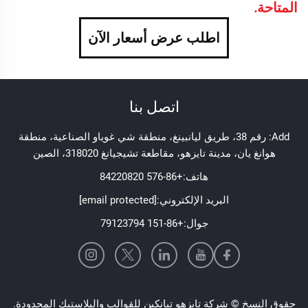
المتاحة.
اطلب عرض أسعار الآن
اتصل بنا
Add: رقم 38، طريق ليانبينغ، منطقة شي غوياو الصناعية، منطقة
هوانغ يان، مدينة تايزهو، مقاطعة تشيجيانغ 318020، الصين
هاتف:
+86-576 84220820
البريد الإلكتروني:
[email protected]
جوال:
+86-151 79123794
حقوق النسخ © شركة تايزهو تيانكين للقوالب والبلاستيك المحدودة.