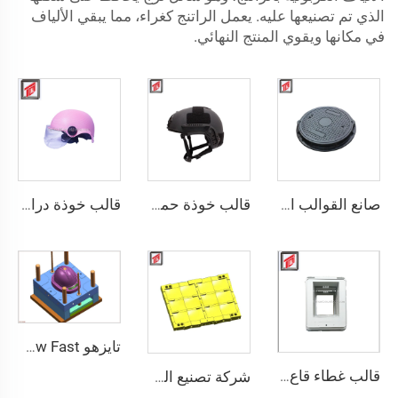
الذي تم تصنيعها عليه. يعمل الراتنج كغراء، مما يبقي الألياف
في مكانها ويقوي المنتج النهائي.
صانع القوالب الضاغطة BMC قالب غطاء البئر SMC صنع
قالب خوذة حماية شخصية PE عالي القوة بأمان مزدوج قابل للتخصيص بالجملة خوذة تكتيكية آمنة عالية القطع
قالب خوذة دراجة نارية آمنة مع شريط LED ليلي
تايزهو Custom New Fast درع ألياف الزجاج تدريب قتالي خارجي للخوذة التكتيكية
قالب غطاء قاع الضغط SMC
شركة تصنيع القوالب قالب درع مضاد للرصاص العسكري