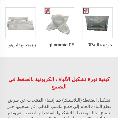
جودة عاليةGRP خزانات مياه موديولية/خزان مياه FRP/لوحة قوالب خزان مياه GRP
pasgt aramid PE خوذة سوداء mich 2000 قطع عالية بالستيك قالب
زهيجيانغ تايزهو SMC BMC ضغط التشكيل المتدرج صب النموذج أدوات لصناعة قطع غيار السيارات
كيفية ثورة تشكيل الألياف الكربونية بالضغط في
التصنيع
تشكيل الضغط: (البلاستيك) يتم إنشاء المنتجات عن طريق
قطع المادة الخام إلى قطع تناسب القالب، ثم تسخينها حتى
تصبح سائلة وضغطها لتشكيلها باستخدام الضغط. يتم وضع