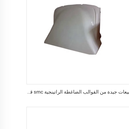
مبيعات جيدة من القوالب الضاغطة الراتينجية smc قالب الغطاء الآلي