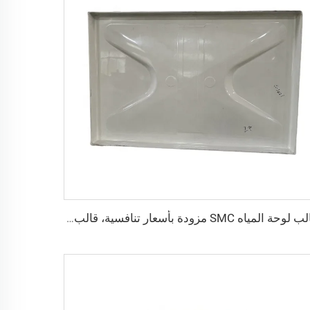
قالب لوحة المياه SMC مزودة بأسعار تنافسية، قالب ضغط SMC، مزودة بأسعار تنافسية