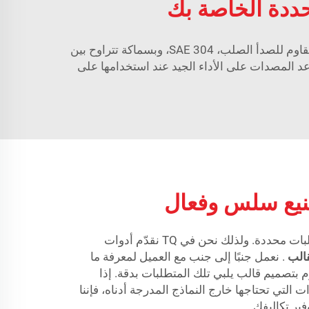
حددة الخاصة بك
جودة TQ: لدينا خبرة في تجميع المنتجات التي قمنا بتطويرها وإنتاجها بأنفسنا. تُصنع مصداتنا من أفضل أنواع الفولاذ المقاوم للصدأ الصلب، SAE 304، وبسماكة تتراوح بين
اعد المصدات على الأداء الجيد عند استخدامها على
نيع سلس وفعال
نحن ندرك أن كل مصنّع لديه متطلبات محددة. ولذلك نحن في TQ نقدّم أدوات
قالب
. نعمل جنبًا إلى جنب مع العميل لمعرفة ما
وم بتصميم قالب يلبي تلك المتطلبات بدقة. إذا
ت التي تحتاجها خارج النماذج المدرجة أدناه، فإننا
ير تكاليفك.