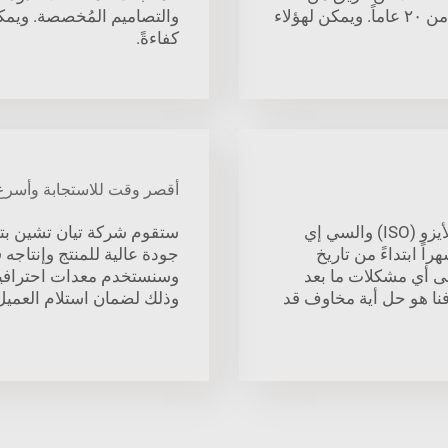
الخبراء الذين عملوا في مجال صناعة القوالب لأكثر من ٢٠ عاماً. ويمكن لهؤلاء
والتصاميم المُخصصة. ويمكن
كفاءةً.
أقصر وقت للاستجابة وأسرع
وقد حصلت شركة قوالب المصدات على شهادات الأيزو (ISO) والسي إي
ستقوم شركة تيان تشين ب
يرها من الشهادات. وتبلغ فترة الضمان ١٢ شهراً ابتداءً من تاريخ
جودة عالية للمنتج وإنتاج
لى أي مشكلات ما بعد
وسنستخدم معدات احترافية 
فنا هو حل أية مخاوف قد
وذلك لضمان استلام العميل 