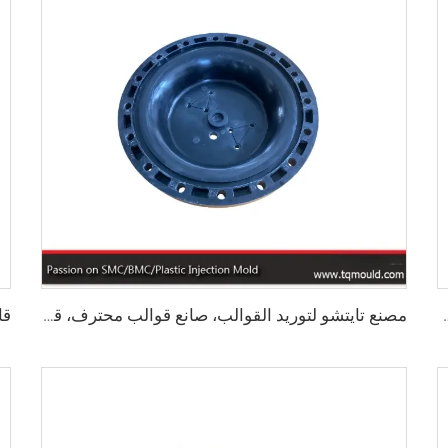
ة الصرف المضغوط من FRP
مصنع تايتشو لتوريد القوالب، صانع قوالب محترف، قالب صب معدني للغطاء الطرفي للشفة