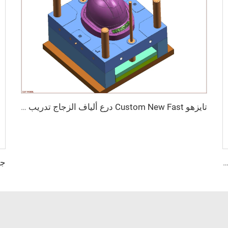
تايزهو Custom New Fast درع ألياف الزجاج تدريب قتالي خارجي للخوذة التكتيكية
Custom New Fast درع ألياف الزجاج تدريب قتالي خارجي للخوذة التكتيكية