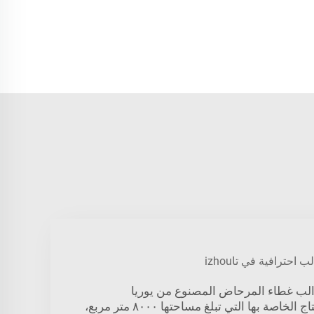
حترافية في تاizhou
الب غطاء المرحاض المصنوع من يوريا
فورمالديهايد في ورشة الإنتاج الخاصة بها التي تبلغ مساحتها ٨٠٠٠ متر مربع،