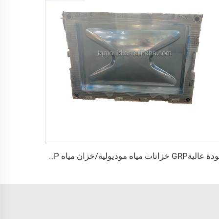
جودة عاليةGRP خزانات مياه موديولية/خزان مياه FRP/لوحة قوالب خزان مياه GRP