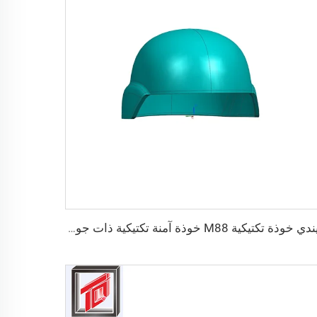
ويندي خوذة تكتيكية M88 خوذة آمنة تكتيكية ذات جودة عالية وخوذات واقية