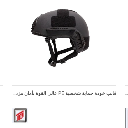
القوالب الضاغطة BMC قالب غطاء البئر SMC صنع
قالب خوذة حماية شخصية PE عالي القوة بأمان مزدوج قابل للتخصيص بالجملة خوذة تكتيكية آمنة عالية القطع