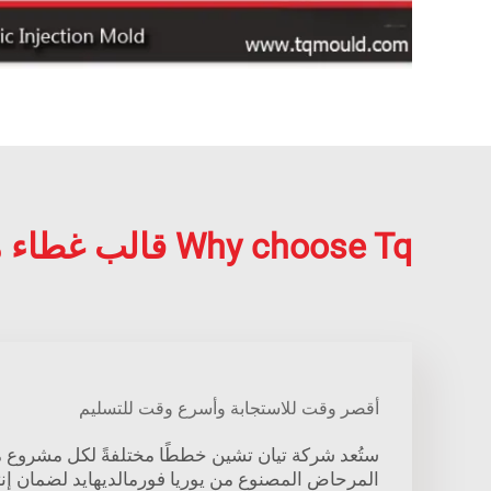
Why choose Tq قالب غطاء مرحاض يوريك فورمالدهيد?
أقصر وقت للاستجابة وأسرع وقت للتسليم
ستُعد شركة تيان تشين خططًا مختلفةً لكل مشروع 
المرحاض المصنوع من يوريا فورمالديهايد لضمان إن