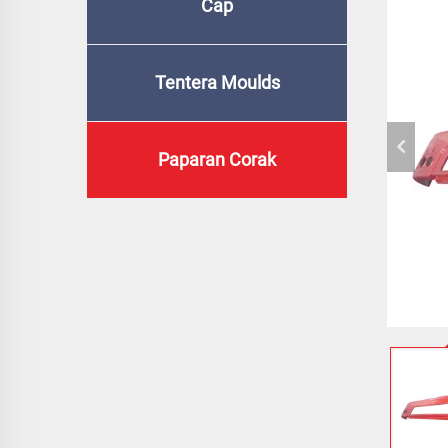
Cap
Tentera Moulds
Paparan Corak