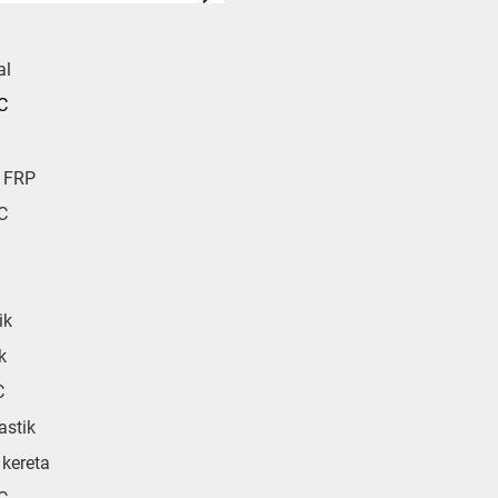
al
C
r FRP
C
ik
k
C
astik
 kereta