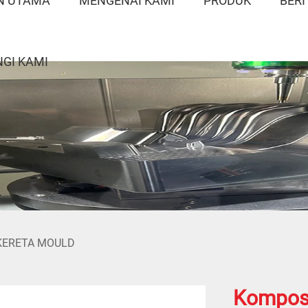
N UTAMA
MENGENAI KAMI
PRODUK
BERI
GI KAMI
KERETA MOULD
Komposi