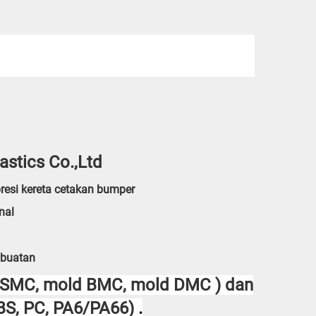
astics Co.,Ltd
resi kereta cetakan bumper
nal
mbuatan
d SMC, mold BMC, mold DMC
) dan
ABS, PC, PA6/PA66)
.