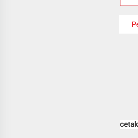
P
cetak