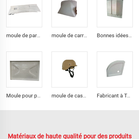
moule de pare-chocs auto SMC à la mode
moule de carrosserie auto SMC en résine de compression bien vendu
Bonnes idées d'outils en vente, moule de boîte de distribution pour réservoir séptique
Moule pour panneau d'eau SMC à la vente, moule de compression SMC avec prix compétitif
moule de casque en composite pasgt par compression
Fabricant à Taizhou moule de thermoformage en plastique plateau de douche
Matériaux de haute qualité pour des produits