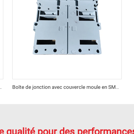
verre FRP Panel Tank GRP Modulaire Chine Fabricant
Boîte de jonction avec couvercle moule en SMC Moule de compression Boîte d'interrupteur Fabrique de moules Huangyan TQ
e qualité pour des performances 