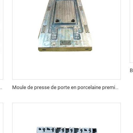
que à roue en fibre de carbone et moule SMC
Moule de presse de porte en porcelaine premium