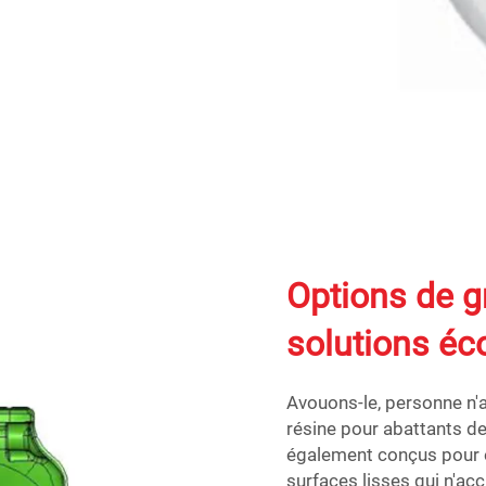
Options de g
solutions é
Avouons-le, personne n'a
résine pour abattants de 
également conçus pour êt
surfaces lisses qui n'acc