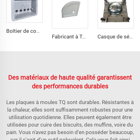
Boîtier de compteur extérieur boîte de distribution en plastique moule coque en plastique composite compression moule taizhou
Fabricant à Taizhou moule de thermoformage en plastique plateau de douche
Casque de sécurité tactique PE et aramide résistant à la coupe, haute résistance, casque tactique de protection
Des matériaux de haute qualité garantissent
des performances durables
Les plaques à moules TQ sont durables. Résistantes à
la chaleur, elles sont suffisamment robustes pour une
utilisation quotidienne. Elles peuvent également être
utilisées pour cuire des biscuits, des muffins, voire du
pain. Vous n'avez pas besoin d'en posséder beaucoup,
car il s'agit d'un outil polyvalent. Cela vous fait ainsi