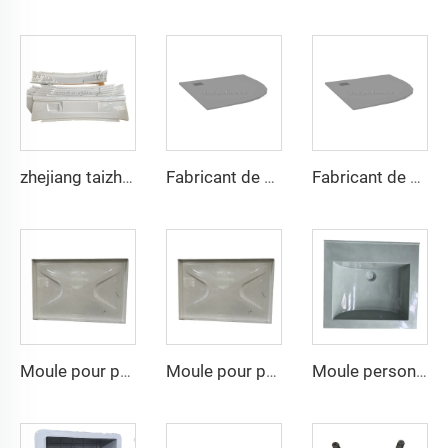
zhejiang taizhou SMC BMC presse à compression matrices progressives Matricage outillage pour outillage de pièces automobiles
Fabricant de Taizhou, plateau de douche anti-dérapant durable, outil de moule de base de plateau de douche OEM
Fabricant de Taizhou, plateau de douche anti-dérapant durable, outil de moule de base de plateau de douche OEM
Moule pour panneau d'eau SMC à la vente, moule de compression SMC avec prix compétitif
Moule pour panneau d'eau SMC à la vente, moule de compression SMC avec prix compétitif
Moule personnalisé pour bac à laver intégré en SMC avec plateau à laver