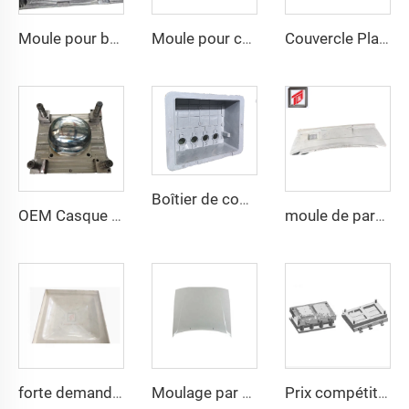
Moule pour bateau rigide en SMC et fibre de verre, industrie des composites, Chine
Moule pour casque Taizhou Huangyan fabricant de moules outil de sécurité Mich Fast casque
Couvercle Plastique SMC Moulage par Injection Boîtier Tianqin Mould Usine Chine Taizhou Fabricant
Boîtier de compteur extérieur boîte de distribution en plastique moule coque en plastique composite compression moule taizhou
OEM Casque de Sécurité Durable Produits de Compression Plastique du Fabricant de Moules Plastiques Chine Taizhou
moule de pare-chocs auto SMC à la mode
forte demande pour moule de compression de panneau de réservoir d'eau SMC
Moulage par compression de plastiques flexibles moule capot moteur auto
Prix compétitif pour moule de boîte de distribution en plastique