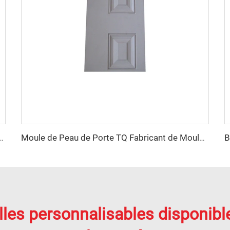
 matrices progressives Matricage outillage pour outillage de pièces automobiles
Moule de Peau de Porte TQ Fabricant de Moules Chine Taizhou Moulage par Compression SMC/BMC
lles personnalisables disponibl