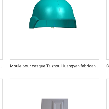
istribution électrique Taizhou Huangyan Moule sur mesure en injection plastique pour boîtier de distribution
Moule pour casque Taizhou Huangyan fabricant de moules outil de sécurité Mich Fast casque