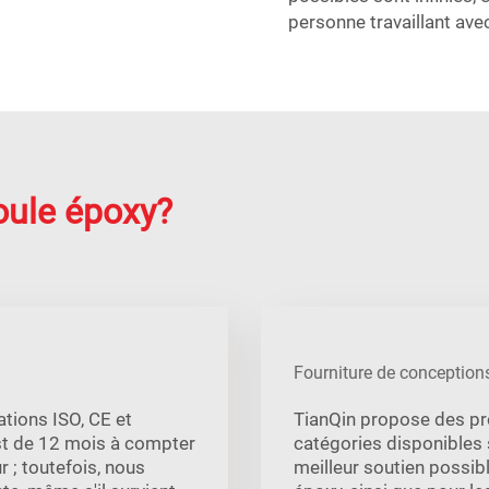
personne travaillant ave
oule époxy?
Fourniture de conceptions
ations ISO, CE et
TianQin propose des pr
est de 12 mois à compter
catégories disponibles s
r ; toutefois, nous
meilleur soutien possib