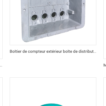
Boîtier de compteur extérieur boîte de distribution en plastique moule coque en plastique composite compression moule taizhou
personnalisé pour bac à laver intégré en SMC avec plateau à laver