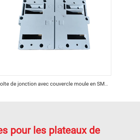
Boîte de jonction avec couvercle moule en SMC Moule de compression Boîte d'interrupteur Fabrique de moules Huangyan TQ
es pour les plateaux de