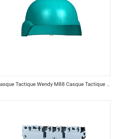
Casque Tactique Wendy M88 Casque Tactique Sûr Haute Qualité Casques Protecteurs