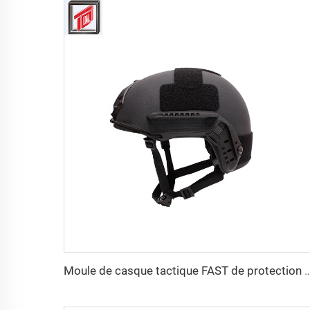
Moule de casque tactique FAST de protection personnelle en PE et aramide de haute résistance, p