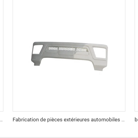
e Wendy M88 Casque Tactique Sûr Haute Qualité Casques Protecteurs
Fabrication de pièces extérieures automobiles en plastique injecté de haute qualité pour pare-boue arrière