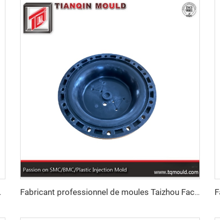
ersonnalisé en gros, double sécurité
Fabricant professionnel de moules Taizhou Factory Molding, fournisseur de moules métalliques par moulage sous pression pour couvercle d'extrémité de bride