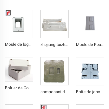
Moule de logement inférieur par compression SMC
zhejiang taizhou SMC BMC presse à compression matrices progressives Matricage outillage pour outillage de pièces automobiles
Moule de Peau de Porte TQ Fabricant de Moules Chine Taizhou Moulage par Compression SMC/BMC
Boîtier de Commutateur Électronique Boîte de Jonction Électrique Boîte de Mould SMC BMC Taizhou Town
composant de protection PE de l'armure composite couvercle smc moule à plaque plastique moule de compression ville des moules Taizhou
Boîte de jonction avec couvercle moule en SMC Moule de compression Boîte d'interrupteur Fabrique de moules Huangyan TQ