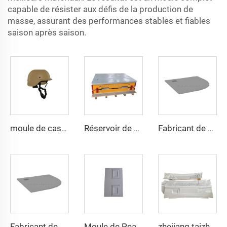
capable de résister aux défis de la production de
masse, assurant des performances stables et fiables
saison après saison.
moule de casque en composite pasgt par compression
Réservoir de stockage d'eau en fibre de verre FRP Panel Tank GRP Modulaire Chine Fabricant
Fabricant de Taizhou, plateau de douche anti-dérapant durable, outil de moule de base de plateau de douche OEM
Fabricant de Taizhou, plateau de douche anti-dérapant durable, outil de moule de base de plateau de douche OEM
Moule de Peau de Porte TQ Fabricant de Moules Chine Taizhou Moulage par Compression SMC/BMC
zhejiang taizhou SMC BMC presse à compression matrices progressives Matricage outillage pour outillage de pièces automobiles