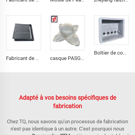
Boîtier de compteur extérieur boîte de distribution en plastique moule coque en plastique composite compression moule taizhou
Fabricant de Taizhou en Chine, couvercle d'homme customisé en composite pour outil carré en fonte d'acier
casque PASGT aramid PE noir mich 2000 haut dégagement casque balistique moule
Adapté à vos besoins spécifiques de
fabrication
Chez TQ, nous savons qu'un processus de fabrication
n'est pas identique à un autre. C'est pourquoi nous