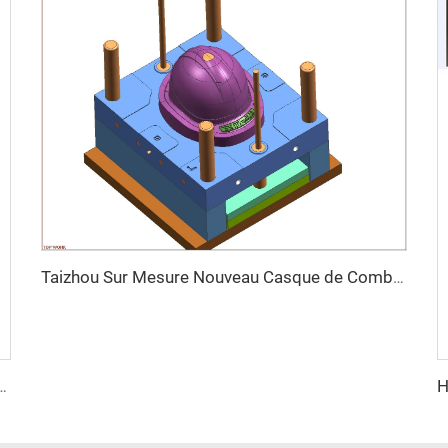
Taizhou Sur Mesure Nouveau Casque de Combat en Fibre de Verre Casque de Formation Protecteur Tactique Extérieur
bat en Fibre de Verre Casque de Formation Protecteur Tactique Extérieur