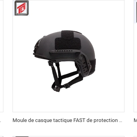
s de couvercles d'égout BMC
Moule de casque tactique FAST de protection personnelle en PE et aramide de haute résistance, personnalisé en gros, double sécurité