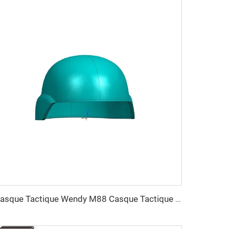
Casque Tactique Wendy M88 Casque Tactique Sûr Haute Qualité Casques Protecteurs