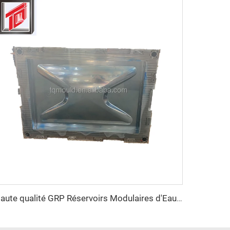
Haute qualité GRP Réservoirs Modulaires d'Eau/FRB réservoir d'eau/GPR moule de panneau de réservoir d'eau